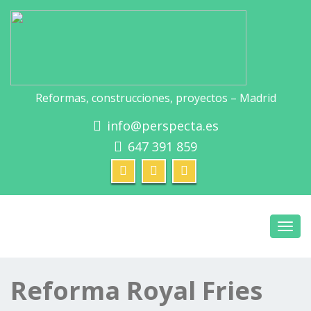
Reformas, construcciones, proyectos – Madrid
info@perspecta.es
647 391 859
Toggl
navig
Reforma Royal Fries