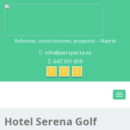
Reformas, construcciones, proyectos – Madrid
info@perspecta.es
647 391 859
Toggl
navig
Hotel Serena Golf