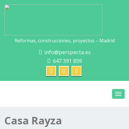
Reformas, construcciones, proyectos – Madrid
info@perspecta.es
647 391 859
Toggl
navig
Casa Rayza